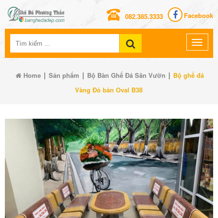
Facebook
082.385.3333
|
|
|
Home
Sản phẩm
Bộ Bàn Ghế Đá Sân Vườn
Bộ ghế đá
Vàng Đỏ bàn Oval B38